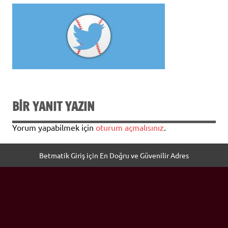
BIR YANIT YAZIN
Yorum yapabilmek için
oturum açmalısınız
.
Betmatik Giriş için En Doğru ve Güvenilir Adres