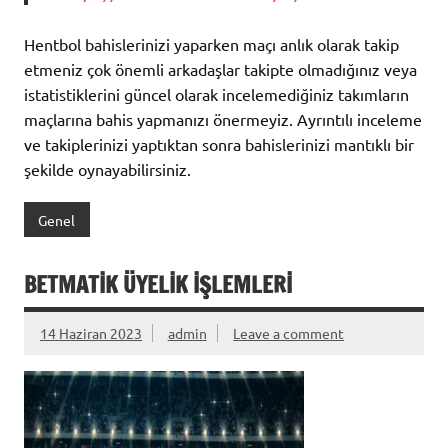
Hentbol bahislerinizi yaparken maçı anlık olarak takip
etmeniz çok önemli arkadaşlar takipte olmadığınız veya
istatistiklerini güncel olarak incelemediğiniz takımların
maçlarına bahis yapmanızı önermeyiz. Ayrıntılı inceleme
ve takiplerinizi yaptıktan sonra bahislerinizi mantıklı bir
şekilde oynayabilirsiniz.
Genel
BETMATIK ÜYELIK İŞLEMLERI
14 Haziran 2023
admin
Leave a comment