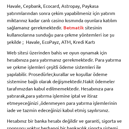
Havale, Cepbank, Ecocard, Astropay, Paykasa
yatırımlarından sonra çekim yapabilmeniz için yatırım
miktarınız kadar canlı casino kısmında oyunlara katılım
sağlamanız gerekmektedir.
Betmatik
sitesinin
kullanıcılarına sunduğu para çekme yöntemleri ise şu
şekilde ; Havale, EcoPayz, ATM, Kredi Kartı
Web sitesi üzerinden bahis ve oyun oynamak için
hesabınıza para yatırmanız gerekmektedir. Para yatırma
ve çekme işlemleri çeşitli ödeme sistemleri ile
yapılabilir. Prosedürler,kurallar ve koşullar ödeme
sistemine bağlı olarak değişmektedir.Nakit ödemeler
tarafımızdan kabul edilmemektedir. Hesabınıza para
yatırarak,para yatırma işlemine iptal ve itiraz
etmeyeceğinizi ,ödenmeyen para yatırma işlemlerinin
iade ve tazmin edeceğinizi kabul etmiş sayılırsınız.
Hesabınız bir banka hesabı değildir ve garanti, sigorta ve
sponsoru yoktur,herhangi bir bankacılık sigorta sistemi