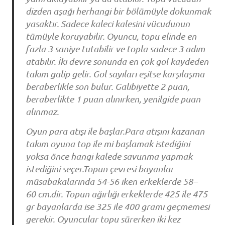
dizden aşağı herhangi bir bölümüyle dokunmak
yasaktır. Sadece kaleci kalesini vücudunun
tümüyle koruyabilir. Oyuncu, topu elinde en
fazla 3 saniye tutabilir ve topla sadece 3 adım
atabilir. İki devre sonunda en çok gol kaydeden
takım galip gelir. Gol sayıları eşitse karşılaşma
beraberlikle son bulur. Galibiyette 2 puan,
beraberlikte 1 puan alınırken, yenilgide puan
alınmaz.
Oyun para atışı ile başlar.Para atışını kazanan
takım oyuna top ile mi başlamak istediğini
yoksa önce hangi kalede savunma yapmak
istediğini seçer.Topun çevresi bayanlar
müsabakalarında 54-56 iken erkeklerde 58–
60 cm.dir. Topun ağırlığı erkeklerde 425 ile 475
gr bayanlarda ise 325 ile 400 gramı geçmemesi
gerekir. Oyuncular topu sürerken iki kez