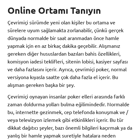
Online Ortamı Tanıyın
Çevrimiçi sürümde yeni olan kişiler bu ortama ve
sürelere uyum sağlamakta zorlanabilir, çünkü gerçek
dünyada normalde bir saat aranmadan önce hamle
yapmak için en az birkaç dakika geçebilir. Alışmanız
gereken diğer hususlardan bazıları bahis özellikleri,
komisyon iadesi teklifleri, sitenin lobisi, kasiyer sayfası
ve daha fazlasını içerir. Ayrıca, çevrimiçi poker, normal
versiyona kıyasla saatte çok daha fazla el içerir. Bu
alışman gereken başka bir şey.
Çevrimiçi oynayan insanlar poker elleri arasında farklı
zaman doldurma yolları bulma eğilimindedir. Normalde
bu, internette gezinmek, cep telefonda konuşmak ve /
veya televizyon izlemek gibi etkinlikleri içerir. Bu tür
dikkat dağıtıcı şeyler, bazı önemli bilgileri kaçırmak ya da
yanlış bir hamle yapmak suretiyle hatalara neden