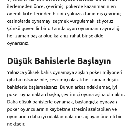
ilerlemeden önce, çevrimiçi pokerde kazanmanın en
önemli kriterlerinden birinin yalnızca tanınmış çevrimiçi
casinolarda oynamayı seçmek vurgulamak istiyoruz.
Çünkü güvenilir bir ortamda oyun oynamanın ayrıcalığı
her zaman başka olur, kafanız rahat bir şekilde
oynarsınız.
Düşük Bahislerle Başlayın
Yalnızca yüksek bahis oynamaya alışkın poker milyoneri
gibi biri olsanız bile, çevrimiçi olarak her zaman düşük
bahislerle başlamalısınız. Bunun arkasındaki amaç, iyi
poker oynamaktan başka, çevrimiçi oyuna aşina olmaktır.
Daha düşük bahislerle oynamak, başlangıçta oynayan
poker oyuncularının kaybetme stresini azaltabilen ve
oyunlarına daha iyi odaklanmalarını sağlayan önemli bir
noktadır.