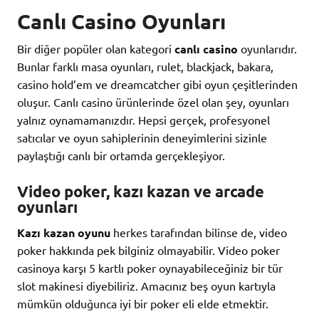
Canlı Casino Oyunları
Bir diğer popüler olan kategori
canlı casino
oyunlarıdır.
Bunlar farklı masa oyunları, rulet, blackjack, bakara,
casino hold’em ve dreamcatcher gibi oyun çeşitlerinden
oluşur. Canlı casino ürünlerinde özel olan şey, oyunları
yalnız oynamamanızdır. Hepsi gerçek, profesyonel
satıcılar ve oyun sahiplerinin deneyimlerini sizinle
paylaştığı canlı bir ortamda gerçekleşiyor.
Video poker, kazı kazan ve arcade
oyunları
Kazı kazan oyunu
herkes tarafından bilinse de, video
poker hakkında pek bilginiz olmayabilir. Video poker
casinoya karşı 5 kartlı poker oynayabileceğiniz bir tür
slot makinesi diyebiliriz. Amacınız beş oyun kartıyla
mümkün olduğunca iyi bir poker eli elde etmektir.