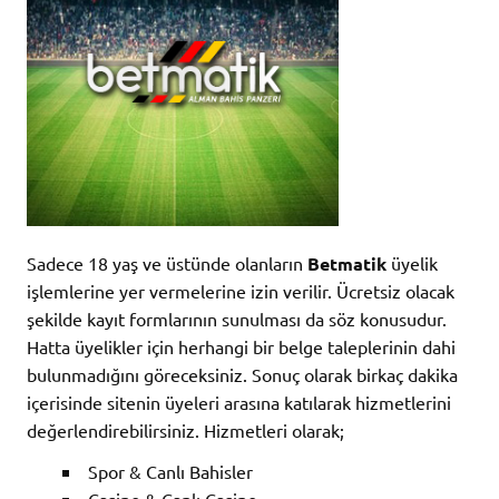
Sadece 18 yaş ve üstünde olanların
Betmatik
üyelik
işlemlerine yer vermelerine izin verilir. Ücretsiz olacak
şekilde kayıt formlarının sunulması da söz konusudur.
Hatta üyelikler için herhangi bir belge taleplerinin dahi
bulunmadığını göreceksiniz. Sonuç olarak birkaç dakika
içerisinde sitenin üyeleri arasına katılarak hizmetlerini
değerlendirebilirsiniz. Hizmetleri olarak;
Spor & Canlı Bahisler