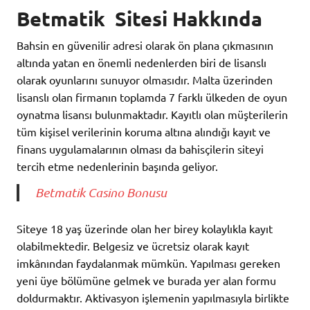
Betmatik Sitesi Hakkında
Bahsin en güvenilir adresi olarak ön plana çıkmasının
altında yatan en önemli nedenlerden biri de lisanslı
olarak oyunlarını sunuyor olmasıdır. Malta üzerinden
lisanslı olan firmanın toplamda 7 farklı ülkeden de oyun
oynatma lisansı bulunmaktadır. Kayıtlı olan müşterilerin
tüm kişisel verilerinin koruma altına alındığı kayıt ve
finans uygulamalarının olması da bahisçilerin siteyi
tercih etme nedenlerinin başında geliyor.
Betmatik Casino Bonusu
Siteye 18 yaş üzerinde olan her birey kolaylıkla kayıt
olabilmektedir. Belgesiz ve ücretsiz olarak kayıt
imkânından faydalanmak mümkün. Yapılması gereken
yeni üye bölümüne gelmek ve burada yer alan formu
doldurmaktır. Aktivasyon işlemenin yapılmasıyla birlikte