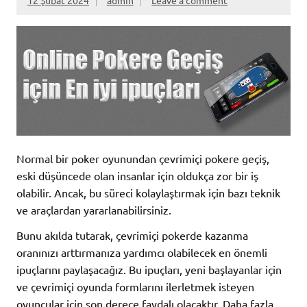
Normal bir poker oyunundan çevrimiçi pokere geçiş,
eski düşüncede olan insanlar için oldukça zor bir iş
olabilir. Ancak, bu süreci kolaylaştırmak için bazı teknik
ve araçlardan yararlanabilirsiniz.
Bunu akılda tutarak, çevrimiçi pokerde kazanma
oranınızı arttırmanıza yardımcı olabilecek en önemli
ipuçlarını paylaşacağız. Bu ipuçları, yeni başlayanlar için
ve çevrimiçi oyunda formlarını ilerletmek isteyen
oyuncular için son derece faydalı olacaktır. Daha fazla