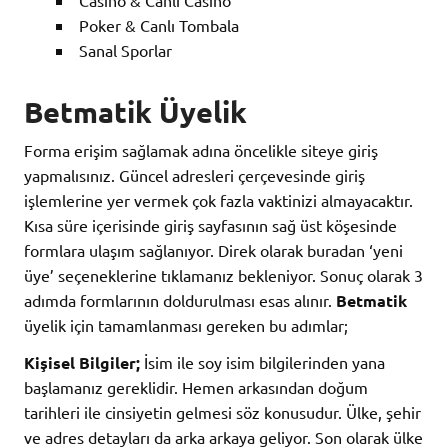
Casino & Canlı Casino
Poker & Canlı Tombala
Sanal Sporlar
Betmatik Üyelik
Forma erişim sağlamak adına öncelikle siteye giriş
yapmalısınız. Güncel adresleri çerçevesinde giriş
işlemlerine yer vermek çok fazla vaktinizi almayacaktır.
Kısa süre içerisinde giriş sayfasının sağ üst köşesinde
formlara ulaşım sağlanıyor. Direk olarak buradan ‘yeni
üye’ seçeneklerine tıklamanız bekleniyor. Sonuç olarak 3
adımda formlarının doldurulması esas alınır.
Betmatik
üyelik için tamamlanması gereken bu adımlar;
Kişisel Bilgiler;
İsim ile soy isim bilgilerinden yana
başlamanız gereklidir. Hemen arkasından doğum
tarihleri ile cinsiyetin gelmesi söz konusudur. Ülke, şehir
ve adres detayları da arka arkaya geliyor. Son olarak ülke