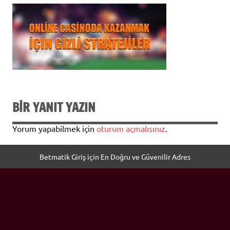
BIR YANIT YAZIN
Yorum yapabilmek için
oturum açmalısınız
.
Betmatik Giriş için En Doğru ve Güvenilir Adres