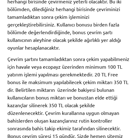
herhangi birisinde çevirmeniz yeterli olacaktır. Bu iki
bölümden, dilediğiniz herhangi birisinde çevriminizi
tamamladıktan sonra çekim işleminizi
gerçekleştirebilirsiniz. Kullanıcı bonusu birden fazla
bölümde değerlendirdiğinde, bonus çevrim şartı
kullanıcının aleyhine olacak şekilde ağırlıklı yer aldığı
oyunlar hesaplanacaktır.
Çevrim şartını tamamladıktan sonra çekim yapabilmeniz
için havale veya ecopayz üzerinden minimum 100 TL
yatırım işlemi yapılması gerekmektedir. 20 TL Free
bonus ile maksimum yapılabilecek çekim miktarı 350 TL
dir. Belirtilen miktarın üzerinde bakiyesi bulunan
kullanıcıların bonus miktarı ve bonustan elde ettiği
kazançlar silinerek 350 TL olacak şekilde
düzenlenecektir. Çevrim kurallarına uygun olmayan
bahislerden oluşan kazançlarınız rutin kontroller
sonrasında bahis takip ekimiz tarafından silinecektir.
Bonus çevrim süresi 15 gündür. Sizde hemen sitemiz