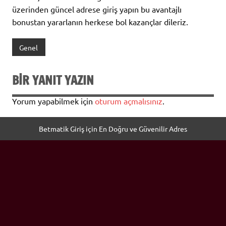
üzerinden güncel adrese giriş yapın bu avantajlı
bonustan yararlanın herkese bol kazançlar dileriz.
Genel
BIR YANIT YAZIN
Yorum yapabilmek için
oturum açmalısınız
.
Betmatik Giriş için En Doğru ve Güvenilir Adres