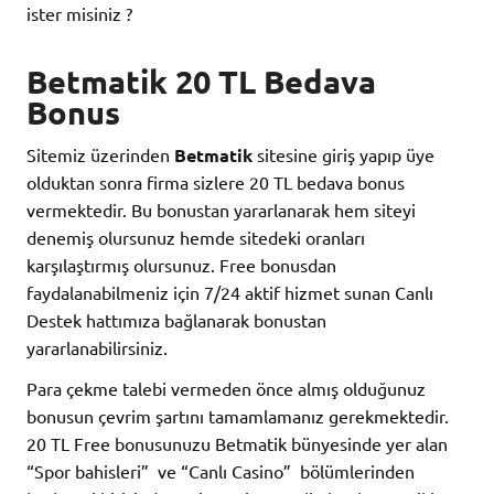
ister misiniz ?
Betmatik 20 TL Bedava
Bonus
Sitemiz üzerinden
Betmatik
sitesine giriş yapıp üye
olduktan sonra firma sizlere 20 TL bedava bonus
vermektedir. Bu bonustan yararlanarak hem siteyi
denemiş olursunuz hemde sitedeki oranları
karşılaştırmış olursunuz. Free bonusdan
faydalanabilmeniz için 7/24 aktif hizmet sunan Canlı
Destek hattımıza bağlanarak bonustan
yararlanabilirsiniz.
Para çekme talebi vermeden önce almış olduğunuz
bonusun çevrim şartını tamamlamanız gerekmektedir.
20 TL Free bonusunuzu Betmatik bünyesinde yer alan
“Spor bahisleri” ve “Canlı Casino” bölümlerinden