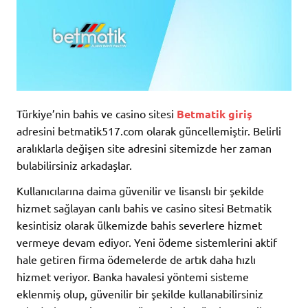
Türkiye’nin bahis ve casino sitesi
Betmatik giriş
adresini betmatik517.com olarak güncellemiştir. Belirli
aralıklarla değişen site adresini sitemizde her zaman
bulabilirsiniz arkadaşlar.
Kullanıcılarına daima güvenilir ve lisanslı bir şekilde
hizmet sağlayan canlı bahis ve casino sitesi Betmatik
kesintisiz olarak ülkemizde bahis severlere hizmet
vermeye devam ediyor. Yeni ödeme sistemlerini aktif
hale getiren firma ödemelerde de artık daha hızlı
hizmet veriyor. Banka havalesi yöntemi sisteme
eklenmiş olup, güvenilir bir şekilde kullanabilirsiniz