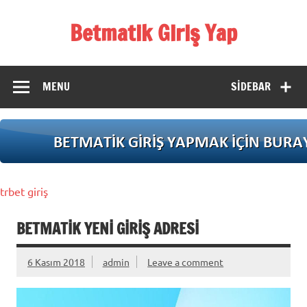
Skip
to
Betmatik Giriş Yap
content
MENU
SIDEBAR
trbet giriş
BETMATIK YENI GIRIŞ ADRESI
6 Kasım 2018
admin
Leave a comment