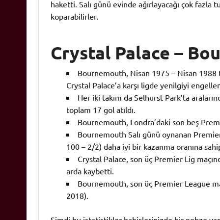
haketti. Salı günü evinde ağırlayacağı çok fazla 
koparabilirler.
Crystal Palace – Bou
Bournemouth, Nisan 1975 – Nisan 1988 tari
Crystal Palace’a karşı ligde yenilgiyi engelle
Her iki takım da Selhurst Park’ta aralar
toplam 17 gol atıldı.
Bournemouth, Londra’daki son beş Premie
Bournemouth Salı günü oynanan Premier 
100 – 2/2) daha iyi bir kazanma oranına sahip
Crystal Palace, son üç Premier Lig maçın
arda kaybetti.
Bournemouth, son üç Premier League maçın
2018).
Şimdi bu istatistikler bahislerinizde bir nebze ya