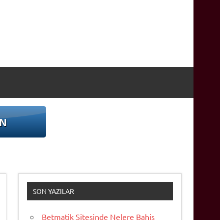
SON YAZILAR
Betmatik Sitesinde Nelere Bahis