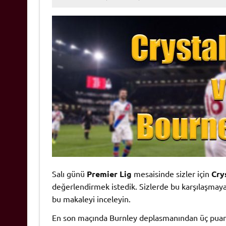
Salı günü
Premier Lig
mesaisinde sizler için
Cry
değerlendirmek istedik. Sizlerde bu karşılaşmaya 
bu makaleyi inceleyin.
En son maçında Burnley deplasmanından üç pua